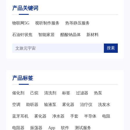
产品关键词
物联网5G
视听制作服务
热等静压服务
石油针状焦
智能家居
醋酸钠晶体
新材料
搜素
产品标签
催化剂
己烷
清洗剂
标签
过滤器
热泵
空调
助听器
输液泵
雾化器
治疗仪
洗发水
蓝牙耳机
雾化器
净水器
手套
半导体
电阻
电阻器
振荡器
App
软件
测试服务