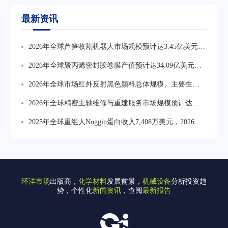
最新资讯
2026年全球芦笋收割机器人市场规模预计达3.45亿美元，
较2025年3.09亿美元稳步增长，单线产能约100台/年，规
2026年全球聚丙烯密封胶卷膜产值预计达34.09亿美元，
模化量产能力持续提升
2025年产量约109.47万吨，均价约2850美元/吨，轻量化
2026年全球市场红外反射黑色颜料总体规模、主要生产
趋势推动结构迭代
商、主要地区、产品和应用细分研究报告
2026年全球精密主轴维修与重建服务市场规模预计达
29.61亿美元，主轴重建服务占据约61.95%份额，为最大
2025年全球重组人Noggin蛋白收入7,408万美元，2026年
细分服务类型
预计增至7,820万美元。生产集中于北美和西欧，中国企
业Yeasen、Sino Biological正加速扩产，在28%-31%毛利
率水平下推动国产替代进程。
环洋市场
出版商，
化学材料
发展前景，
机械设备
分析投资趋
势，个性化
新闻资讯
，查阅
最新报告