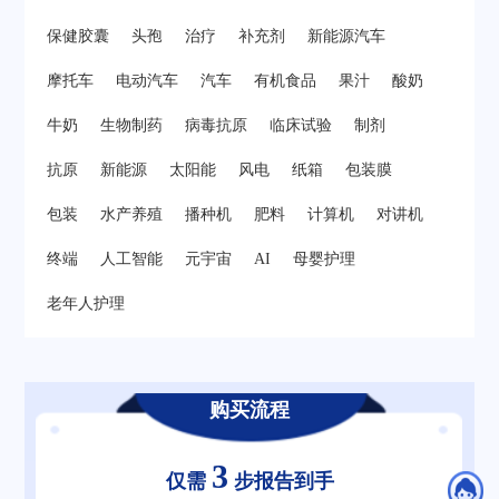
保健胶囊
头孢
治疗
补充剂
新能源汽车
摩托车
电动汽车
汽车
有机食品
果汁
酸奶
牛奶
生物制药
病毒抗原
临床试验
制剂
抗原
新能源
太阳能
风电
纸箱
包装膜
包装
水产养殖
播种机
肥料
计算机
对讲机
终端
人工智能
元宇宙
AI
母婴护理
老年人护理
购买流程
3
仅需
步报告到手