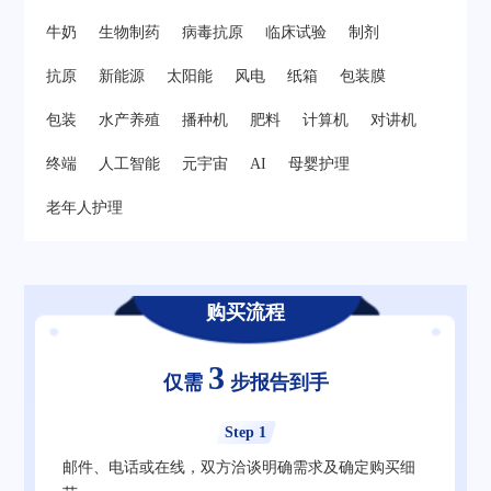
牛奶
生物制药
病毒抗原
临床试验
制剂
抗原
新能源
太阳能
风电
纸箱
包装膜
包装
水产养殖
播种机
肥料
计算机
对讲机
终端
人工智能
元宇宙
AI
母婴护理
老年人护理
购买流程
3
仅需
步报告到手
Step 1
邮件、电话或在线，双方洽谈明确需求及确定购买细