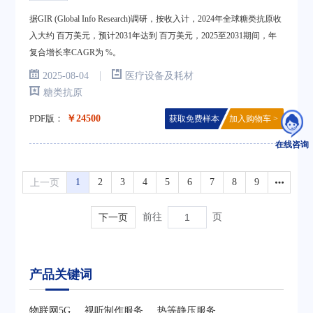
据GIR (Global Info Research)调研，按收入计，2024年全球糖类抗原收
入大约 百万美元，预计2031年达到 百万美元，2025至2031期间，年
复合增长率CAGR为 %。
|
2025-08-04
医疗设备及耗材
糖类抗原
PDF版：
￥24500
获取免费样本
加入购物车 >
在线咨询
上一页
1
2
3
4
5
6
7
8
9
下一页
前往
页
产品关键词
物联网5G
视听制作服务
热等静压服务