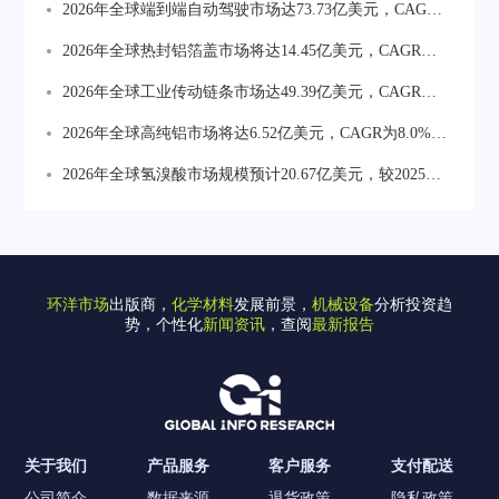
2026年全球端到端自动驾驶市场达73.73亿美元，CAGR
为34.6%。行业正从技术验证转向规模化商业化，车载算
2026年全球热封铝箔盖市场将达14.45亿美元，CAGR为
力与软件服务价值持续上升，数据闭环能力成核心竞争
6.2%。药品包装热封铝箔盖为最核心高价值方向占比约
2026年全球工业传动链条市场达49.39亿美元，CAGR为
壁垒。
41%，食品饮料占比约29%，乳制品与即食产品占比约
3.9%。工业机械为最大应用领域，食品饮料设备对耐腐
2026年全球高纯铝市场将达6.52亿美元，CAGR为8.0%。
18%，化妆品及特殊包装占比约12%。
蚀卫生低维护链条需求增长较快，农业与矿山偏向高强
半导体与平板显示材料为价值增长最重要方向占比约
2026年全球氢溴酸市场规模预计20.67亿美元，较2025年
度长寿命产品。
35.9%，电容器箔占比约29.3%，存储及精密电子材料占
大幅增长。亚太为全球最大消费市场占比约58.13%，中
比约25.8%。
国为产量增长核心地区2025年产量约24万吨。
环洋市场
出版商，
化学材料
发展前景，
机械设备
分析投资趋
势，个性化
新闻资讯
，查阅
最新报告
关于我们
产品服务
客户服务
支付配送
公司简介
数据来源
退货政策
隐私政策