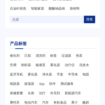
石油针状焦
智能家居
醋酸钠晶体
新材料
搜素
产品标签
催化剂
己烷
清洗剂
标签
过滤器
热泵
空调
助听器
输液泵
雾化器
治疗仪
洗发水
蓝牙耳机
雾化器
净水器
手套
半导体
电阻
电阻器
振荡器
App
软件
测试服务
保健胶囊
头孢
治疗
补充剂
新能源汽车
摩托车
电动汽车
汽车
有机食品
果汁
酸奶