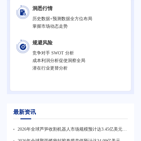
洞悉行情
历史数据+预测数据全方位布局
掌握市场动态走势
规避风险
竞争对手 SWOT 分析
成本利润分析促使洞察全局
潜在行业更替分析
最新资讯
2026年全球芦笋收割机器人市场规模预计达3.45亿美元，
较2025年3.09亿美元稳步增长，单线产能约100台/年，规
2026年全球聚丙烯密封胶卷膜产值预计达34.09亿美元，