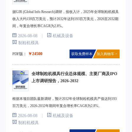
据GIR (Global Info Research)调研，按收入计，2025年全球制粒机模具
收入大约159百万美元，预计2032年达到193百万美元，2026至2032期
间，年复合增长率CAGR为2.8%。
|
2026-08-08
机械及设备
制粒机模具
PDF版：
￥24500
获取免费样本
加入购物车 >
全球制粒机模具行业总体规模、主要厂商及IPO
上市调研报告，2026-2032
根据本项目团队最新调研，预计2032年全球制粒机模具产值达到193
百万美元，2026-2032年期间年复合增长率CAGR为2.8%。
|
2026-08-08
机械及设备
制粒机模具