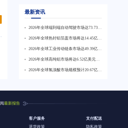
最新资讯
2026年全球端到端自动驾驶市场达73.73亿
美元，CAGR为34.6%。行业正从技术验
2026年全球热封铝箔盖市场将达14.45亿美
证转向规模化商业化，车载算力与软件服
元，CAGR为6.2%。药品包装热封铝箔盖
2026年全球工业传动链条市场达49.39亿美
务价值持续上升，数据闭环能力成核心竞
为最核心高价值方向占比约41%，食品饮
元，CAGR为3.9%。工业机械为最大应用
争壁垒。
2026年全球高纯铝市场将达6.52亿美元，
料占比约29%，乳制品与即食产品占比约
领域，食品饮料设备对耐腐蚀卫生低维护
CAGR为8.0%。半导体与平板显示材料为
18%，化妆品及特殊包装占比约12%。
2026年全球氢溴酸市场规模预计20.67亿美
链条需求增长较快，农业与矿山偏向高强
价值增长最重要方向占比约35.9%，电容
元，较2025年大幅增长。亚太为全球最大
度长寿命产品。
器箔占比约29.3%，存储及精密电子材料
消费市场占比约58.13%，中国为产量增长
占比约25.8%。
核心地区2025年产量约24万吨。
阅
最新报告
客户服务
支付配送
退货政策
隐私政策