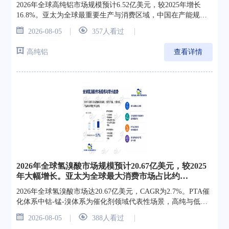
2026年全球高纯铝市场规模预计6.52亿美元，较2025年增长
子材料占比约25.8%。
16.8%。亚太为全球最重要生产与消费区域，中国在产能规模
与电容器箔配套方面优势明显，日本在5N与6N及以上高规格
|
|
2026-08-05
357人看过
材料方面技术积累深厚。
高纯铝
查看详情
2026年全球氢溴酸市场规模预计20.67亿美元，较2025
年大幅增长。亚太为全球最大消费市场占比约
58.13%，中国为产量增长核心地区2025年产量约24万
2026年全球氢溴酸市场达20.67亿美元，CAGR为2.7%。PTA催
吨。
化体系中钴-锰-溴体系为催化剂领域代表性场景，高纯与低杂
质规格在医药与电子化学品中价值持续提升。
|
|
2026-08-05
388人看过