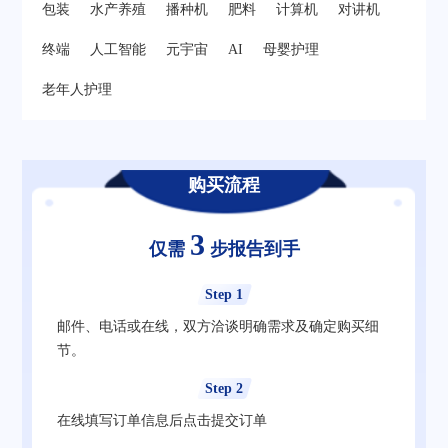
包装
水产养殖
播种机
肥料
计算机
对讲机
终端
人工智能
元宇宙
AI
母婴护理
老年人护理
购买流程
3
仅需
步报告到手
Step 1
邮件、电话或在线，双方洽谈明确需求及确定购买细
节。
Step 2
在线填写订单信息后点击提交订单