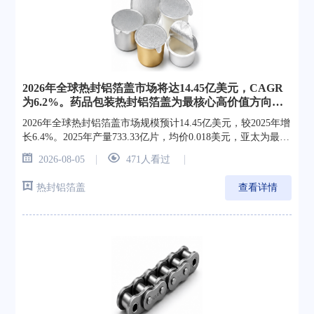
2026年全球热封铝箔盖市场将达14.45亿美元，CAGR
为6.2%。药品包装热封铝箔盖为最核心高价值方向占
比约41%，食品饮料占比约29%，乳制品与即食产品
2026年全球热封铝箔盖市场规模预计14.45亿美元，较2025年增
占比约18%，化妆品及特殊包装占比约12%。
长6.4%。2025年产量733.33亿片，均价0.018美元，亚太为最大
区域市场占比约41%，欧洲占27%，北美占24%。
|
|
2026-08-05
471人看过
热封铝箔盖
查看详情