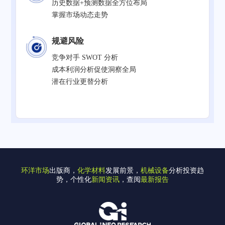
历史数据+预测数据全方位布局
掌握市场动态走势
规避风险
竞争对手 SWOT 分析
成本利润分析促使洞察全局
潜在行业更替分析
环洋市场
出版商，
化学材料
发展前景，
机械设备
分析投资趋
势，个性化
新闻资讯
，查阅
最新报告