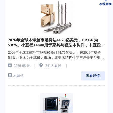
在线咨询
2026年全球木螺丝市场将达44.76亿美元，CAGR为
5.8%。小直径≤4mm用于家具与轻型木构件，中直径4-
8mm覆盖普通木结构建筑，大直径＞8mm用于重型木
2026年全球木螺丝市场规模预计44.76亿美元，较2025年增长
结构CLT与梁柱节点。
5.3%。亚太为全球最大市场，北美木结构住宅与户外平台渠道
成熟，欧洲CLT与装配式木建筑推动高性能产品需求。
|
|
2026-08-04
341人看过
木螺丝
查看详情