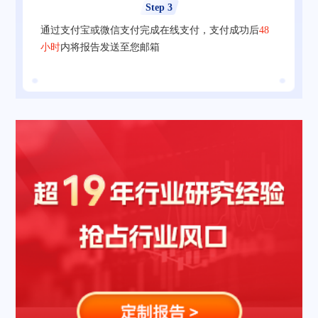
Step 3
通过支付宝或微信支付完成在线支付，支付成功后
48
小时
内将报告发送至您邮箱