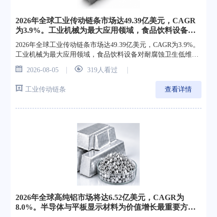
2026年全球工业传动链条市场达49.39亿美元，CAGR
为3.9%。工业机械为最大应用领域，食品饮料设备对
耐腐蚀卫生低维护链条需求增长较快，农业与矿山偏
2026年全球工业传动链条市场达49.39亿美元，CAGR为3.9%。
向高强度长寿命产品。
工业机械为最大应用领域，食品饮料设备对耐腐蚀卫生低维护
链条需求增长较快，农业与矿山偏向高强度长寿命产品。
|
|
2026-08-05
319人看过
工业传动链条
查看详情
2026年全球高纯铝市场将达6.52亿美元，CAGR为
8.0%。半导体与平板显示材料为价值增长最重要方向
占比约35.9%，电容器箔占比约29.3%，存储及精密电