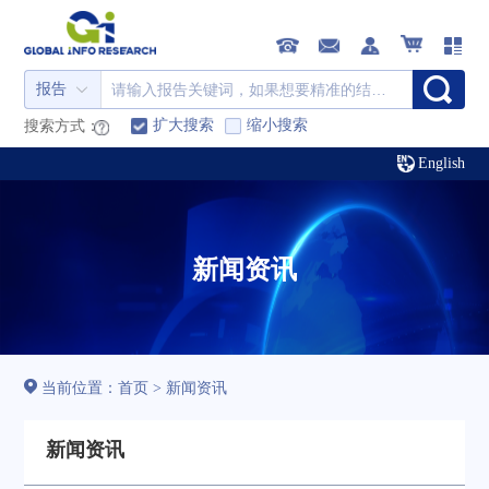
报告
扩大搜索
缩小搜索
搜索方式：
English
新闻资讯
当前位置：
首页
>
新闻资讯
新闻资讯