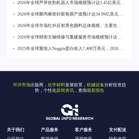
2026年全球芦笋收割机器人市场规模预计达3.45亿美元，
较2025年3.09亿美元稳步增长，单线产能约100台/年，规
2026年全球聚丙烯密封胶卷膜产值预计达34.09亿美元，
模化量产能力持续提升
2025年产量约109.47万吨，均价约2850美元/吨，轻量化
2026年全球市场红外反射黑色颜料总体规模、主要生产
趋势推动结构迭代
商、主要地区、产品和应用细分研究报告
2026年全球精密主轴维修与重建服务市场规模预计达
29.61亿美元，主轴重建服务占据约61.95%份额，为最大
2025年全球重组人Noggin蛋白收入7,408万美元，2026年
细分服务类型
预计增至7,820万美元。生产集中于北美和西欧，中国企
业Yeasen、Sino Biological正加速扩产，在28%-31%毛利
率水平下推动国产替代进程。
环洋市场
出版商，
化学材料
发展前景，
机械设备
分析投资趋
势，个性化
新闻资讯
，查阅
最新报告
关于我们
产品服务
客户服务
支付配送
公司简介
数据来源
退货政策
隐私政策