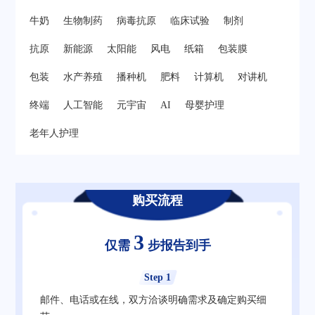
牛奶
生物制药
病毒抗原
临床试验
制剂
抗原
新能源
太阳能
风电
纸箱
包装膜
包装
水产养殖
播种机
肥料
计算机
对讲机
终端
人工智能
元宇宙
AI
母婴护理
老年人护理
购买流程
3
仅需
步报告到手
Step 1
邮件、电话或在线，双方洽谈明确需求及确定购买细