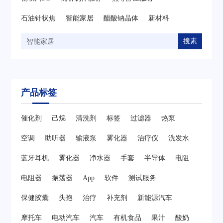
石油针状焦
智能家居
醋酸钠晶体
新材料
搜素
产品标签
催化剂
己烷
清洗剂
标签
过滤器
热泵
空调
助听器
输液泵
雾化器
治疗仪
洗发水
蓝牙耳机
雾化器
净水器
手套
半导体
电阻
电阻器
振荡器
App
软件
测试服务
保健胶囊
头孢
治疗
补充剂
新能源汽车
摩托车
电动汽车
汽车
有机食品
果汁
酸奶