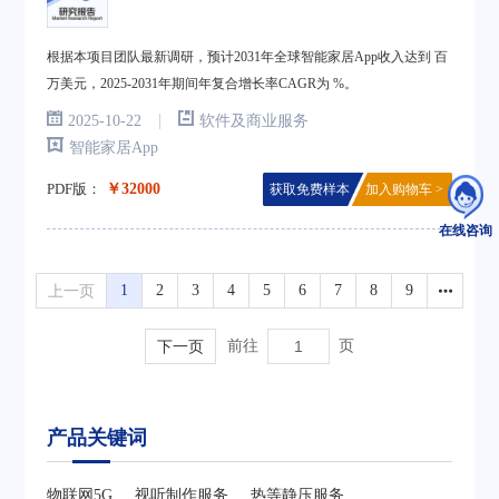
根据本项目团队最新调研，预计2031年全球智能家居App收入达到 百
万美元，2025-2031年期间年复合增长率CAGR为 %。
|
2025-10-22
软件及商业服务
智能家居App
PDF版：
￥32000
获取免费样本
加入购物车 >
在线咨询
上一页
1
2
3
4
5
6
7
8
9
下一页
前往
页
产品关键词
物联网5G
视听制作服务
热等静压服务