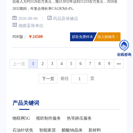
抗收入大约5126百万美元，预计2032年达到11233百万美元，2026至
2032期间，年复合增长率CAGR为9.4%。
|
2026-08-06
药品及保健品
德曲妥珠单抗
PDF版：
￥24500
获取免费样本
加入购物车 >
在线咨询
上一页
1
2
3
4
5
6
7
8
9
下一页
前往
页
产品关键词
物联网5G
视听制作服务
热等静压服务
石油针状焦
智能家居
醋酸钠晶体
新材料