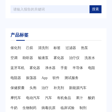
搜素
产品标签
催化剂
己烷
清洗剂
标签
过滤器
热泵
空调
助听器
输液泵
雾化器
治疗仪
洗发水
蓝牙耳机
雾化器
净水器
手套
半导体
电阻
电阻器
振荡器
App
软件
测试服务
保健胶囊
头孢
治疗
补充剂
新能源汽车
摩托车
电动汽车
汽车
有机食品
果汁
酸奶
牛奶
生物制药
病毒抗原
临床试验
制剂