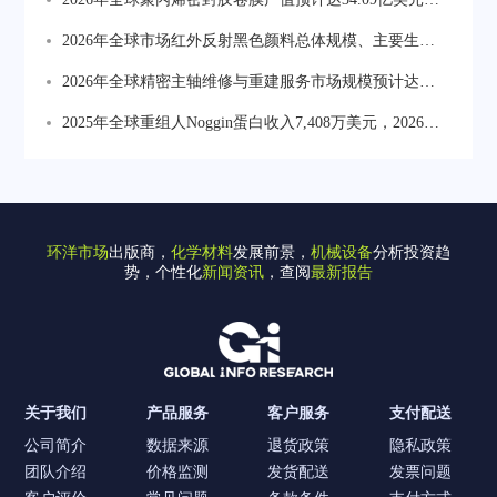
模化量产能力持续提升
2025年产量约109.47万吨，均价约2850美元/吨，轻量化
2026年全球市场红外反射黑色颜料总体规模、主要生产
趋势推动结构迭代
商、主要地区、产品和应用细分研究报告
2026年全球精密主轴维修与重建服务市场规模预计达
29.61亿美元，主轴重建服务占据约61.95%份额，为最大
2025年全球重组人Noggin蛋白收入7,408万美元，2026年
细分服务类型
预计增至7,820万美元。生产集中于北美和西欧，中国企
业Yeasen、Sino Biological正加速扩产，在28%-31%毛利
率水平下推动国产替代进程。
环洋市场
出版商，
化学材料
发展前景，
机械设备
分析投资趋
势，个性化
新闻资讯
，查阅
最新报告
关于我们
产品服务
客户服务
支付配送
公司简介
数据来源
退货政策
隐私政策
团队介绍
价格监测
发货配送
发票问题