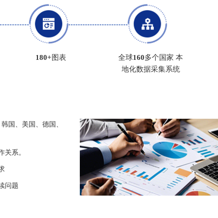
180+
图表
全球
160
多个国家 本
地化数据采集系统
、韩国、美国、德国、
作关系。
求
续问题