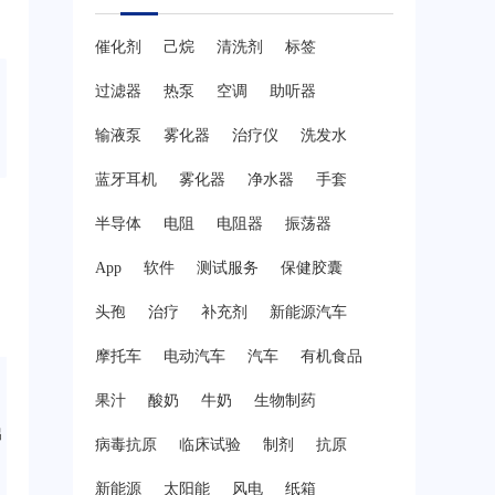
催化剂
己烷
清洗剂
标签
过滤器
热泵
空调
助听器
输液泵
雾化器
治疗仪
洗发水
蓝牙耳机
雾化器
净水器
手套
半导体
电阻
电阻器
振荡器
App
软件
测试服务
保健胶囊
头孢
治疗
补充剂
新能源汽车
摩托车
电动汽车
汽车
有机食品
果汁
酸奶
牛奶
生物制药
出
病毒抗原
临床试验
制剂
抗原
新能源
太阳能
风电
纸箱