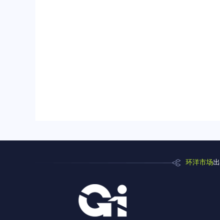
环洋市场
出