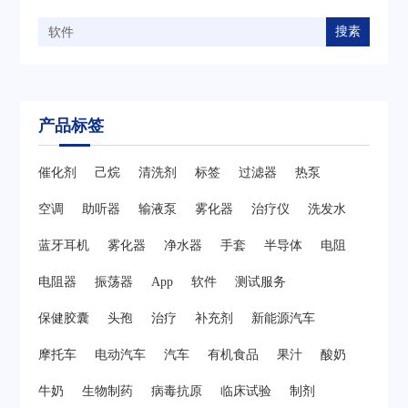
搜素
产品标签
催化剂
己烷
清洗剂
标签
过滤器
热泵
空调
助听器
输液泵
雾化器
治疗仪
洗发水
蓝牙耳机
雾化器
净水器
手套
半导体
电阻
电阻器
振荡器
App
软件
测试服务
保健胶囊
头孢
治疗
补充剂
新能源汽车
摩托车
电动汽车
汽车
有机食品
果汁
酸奶
牛奶
生物制药
病毒抗原
临床试验
制剂