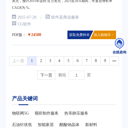
美元，预计2031年达到 百万美元，2025至2031期间，年复合增长率
CAGR为 %。
|
2025-07-28
软件及商业服务
CG软件
PDF版：
￥24500
获取免费样本
加入购物车 >
在线咨询
上一页
1
2
3
4
5
6
7
8
9
下一页
前往
页
产品关键词
物联网5G
视听制作服务
热等静压服务
石油针状焦
智能家居
醋酸钠晶体
新材料