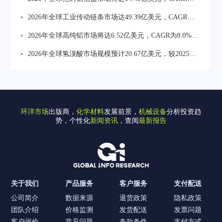
力与软件服务价值持续上升，数据闭环能力成核心竞争
6.2%。药品包装热封铝箔盖为最核心高价值方向占比约
2026年全球工业传动链条市场达49.39亿美元，CAGR为
壁垒。
41%，食品饮料占比约29%，乳制品与即食产品占比约
3.9%。工业机械为最大应用领域，食品饮料设备对耐腐
2026年全球高纯铝市场将达6.52亿美元，CAGR为8.0%。
18%，化妆品及特殊包装占比约12%。
蚀卫生低维护链条需求增长较快，农业与矿山偏向高强
半导体与平板显示材料为价值增长最重要方向占比约
2026年全球氢溴酸市场规模预计20.67亿美元，较2025年
度长寿命产品。
35.9%，电容器箔占比约29.3%，存储及精密电子材料占
大幅增长。亚太为全球最大消费市场占比约58.13%，中
比约25.8%。
国为产量增长核心地区2025年产量约24万吨。
环洋市场
出版商，
化学材料
发展前景，
机械设备
分析投资趋
势，个性化
新闻资讯
，查阅
最新报告
关于我们
产品服务
客户服务
支付配送
公司简介
数据来源
退货政策
隐私政策
团队介绍
价格监测
发货配送
发票问题
客户评价
常见问题
条款条件
支付方式