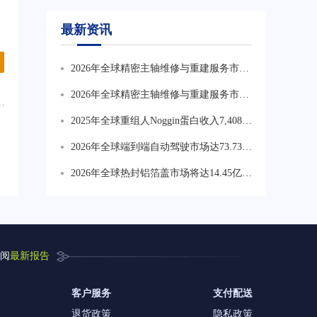
最新资讯
2026年全球精密主轴维修与重建服务市场
规模预计达29.61亿美元，2032年将突破
2026年全球精密主轴维修与重建服务市场
45.95亿美元，智能制造与预测性维护加速
规模预计达29.61亿美元，主轴重建服务占
2025年全球重组人Noggin蛋白收入7,408万
行业扩容
据约61.95%份额，为最大细分服务类型
美元，2026年预计增至7,820万美元。生产
2026年全球端到端自动驾驶市场达73.73亿
集中于北美和西欧，中国企业Yeasen、
美元，CAGR为34.6%。行业正从技术验
2026年全球热封铝箔盖市场将达14.45亿美
Sino Biological正加速扩产，在28%-31%
证转向规模化商业化，车载算力与软件服
元，CAGR为6.2%。药品包装热封铝箔盖
毛利率水平下推动国产替代进程。
务价值持续上升，数据闭环能力成核心竞
为最核心高价值方向占比约41%，食品饮
争壁垒。
料占比约29%，乳制品与即食产品占比约
18%，化妆品及特殊包装占比约12%。
阅
最新报告
客户服务
支付配送
退货政策
隐私政策