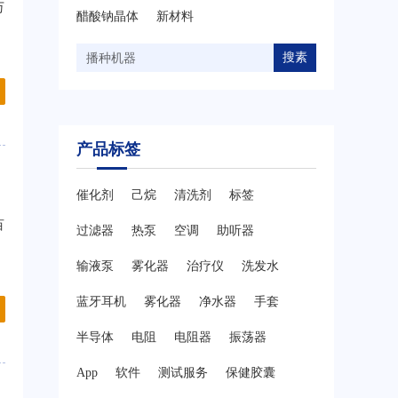
万
醋酸钠晶体
新材料
搜素
产品标签
催化剂
己烷
清洗剂
标签
百
过滤器
热泵
空调
助听器
输液泵
雾化器
治疗仪
洗发水
蓝牙耳机
雾化器
净水器
手套
半导体
电阻
电阻器
振荡器
App
软件
测试服务
保健胶囊