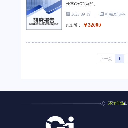
长率CAGR为 %。
|
2025-09-19
机械及设备
￥32000
PDF版：
上一页
1
环洋市场
出