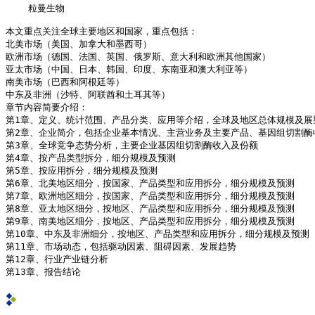
    粒曼生物
本文重点关注全球主要地区和国家，重点包括：
北美市场（美国、加拿大和墨西哥）
欧洲市场（德国、法国、英国、俄罗斯、意大利和欧洲其他国家）
亚太市场（中国、日本、韩国、印度、东南亚和澳大利亚等）
南美市场（巴西和阿根廷等）
中东及非洲（沙特、阿联酋和土耳其等）
章节内容简要介绍：
第1章、定义、统计范围、产品分类、应用等介绍，全球及地区总体规模及展
第2章、企业简介，包括企业基本情况、主营业务及主要产品、基因组切割酶
第3章、全球竞争态势分析，主要企业基因组切割酶收入及份额
第4章、按产品类型拆分，细分规模及预测
第5章、按应用拆分，细分规模及预测
第6章、北美地区细分，按国家、产品类型和应用拆分，细分规模及预测
第7章、欧洲地区细分，按国家、产品类型和应用拆分，细分规模及预测
第8章、亚太地区细分，按地区、产品类型和应用拆分，细分规模及预测
第9章、南美地区细分，按地区、产品类型和应用拆分，细分规模及预测
第10章、中东及非洲细分，按地区、产品类型和应用拆分，细分规模及预测
第11章、市场动态，包括驱动因素、阻碍因素、发展趋势
第12章、行业产业链分析
第13章、报告结论