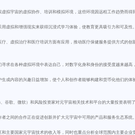
索虚拟宇宙的虚拟协作、培训和模拟环境，这些环境因远程工作趋势而得
采用虚拟和增强现实来获得沉浸式学习体验，使教育更具吸引力和可及性
医疗、虚拟治疗和医疗培训方面有应用，推动医疗保健服务提供方式的创
们寻求在各种虚拟环境中表达自己，对数字化身和身份的接受度越来越高
户生成内容的兴趣日益增加，使个人和创作者能够构建和货币化他们的体
ta、谷歌、微软）和风险投资家对元宇宙相关技术和平台的大量投资表明
作者之间的合作正在促进创新并扩大元宇宙中可用的产品和服务生态系统
区和主要国家元宇宙技术的收入等，同时也重点分析全球范围内主要企业