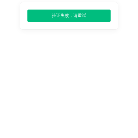
终端
人工智能
元宇宙
AI
母婴护理
验证失败，请重试
老年人护理
购买流程
3
仅需
步报告到手
Step 1
邮件、电话或在线，双方洽谈明确需求及确定购买细
节。
Step 2
在线填写订单信息后点击提交订单
Step 3