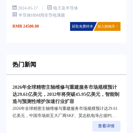
全球半导体HBM用非导电薄膜销量大约 ，预计2030年将达到 。2023
|
2024-05-17
电子及半导体
年中国市场规模大约为 百万美元，在全球市场占比约为 %，同期北
半导体HBM用非导电薄膜
美和欧洲市场分别占比为 %和 %。未来几年，中国CAGR为 %，同期
RMB 24500.00
获取免费样本
加入购物车 >
美国和欧洲CAGR分别为 %和 %，亚太地区将扮演更重要角色，除中
美欧之外，日本、韩国、印度和东南亚地区，依然是不可忽视的重要
市场。
热门新闻
2026年全球精密主轴维修与重建服务市场规模预计
达29.61亿美元，2032年将突破45.95亿美元，智能制
造与预测性维护加速行业扩容
2026年全球精密主轴维修与重建服务市场规模预计达29.61
亿美元，中国市场前五大厂商SKF、昊志机电等占据约
20.11%份额
查看详情