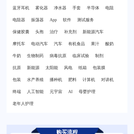
蓝牙耳机
雾化器
净水器
手套
半导体
电阻
电阻器
振荡器
App
软件
测试服务
保健胶囊
头孢
治疗
补充剂
新能源汽车
摩托车
电动汽车
汽车
有机食品
果汁
酸奶
牛奶
生物制药
病毒抗原
临床试验
制剂
抗原
新能源
太阳能
风电
纸箱
包装膜
包装
水产养殖
播种机
肥料
计算机
对讲机
终端
人工智能
元宇宙
AI
母婴护理
老年人护理
购买流程